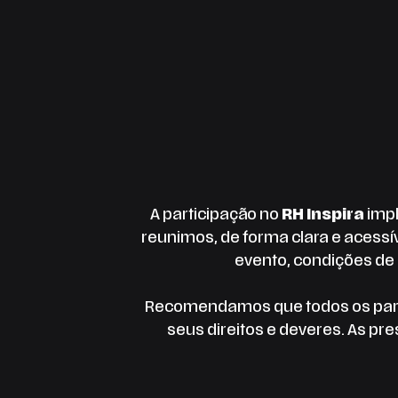
Skip
to
content
A participação no
RH Inspira
impl
reunimos, de forma clara e acessív
evento, condições de
Recomendamos que todos os parti
seus direitos e deveres. As p